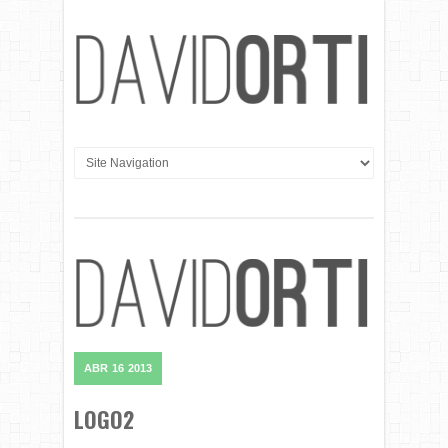
ABR
16
2013
LOGO2